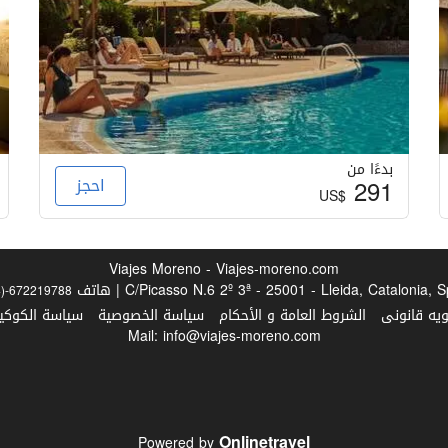
إنترنت
واي فاي مجاني
بدءًا من
291
احجز
US$
Viajes Moreno - Viajes-moreno.com
C/Picasso N.6 2º 3ª - 25001 - Lleida, Catalonia,  | هاتف
4)-672219788
ويه قانونى
الشروط العامة و الأحكام
سياسة الخصوصية
سياسة الكوكيز
Mail: info@viajes-moreno.com
Onlinetravel
Powered by