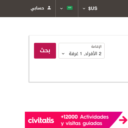
US$
حسابي
الإقامة
الإقامة
بحث
2
الأفراد
,
1
غرفة