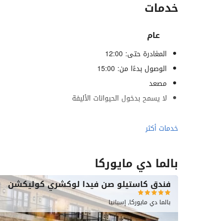
خدمات
عام
المغادرة حتى: 12:00
الوصول بدءًا من: 15:00
مصعد
لا يسمح بدخول الحيوانات الأليفة
الرفاهية
خدمات أكثر
حمام (بخار)
ساونا
بالما دي مايوركا
صالة ألعاب رياضية
فندق كاستيلو صن فيدا لوكشري كوليكشن
حمام سباحة
بالما دي مايوركا, إسبانيا
حمام سباحة