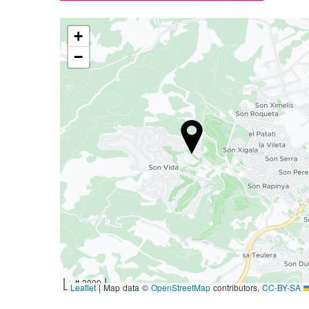
+
−
3000 ft
|
Map data ©
OpenStreetMap
contributors,
CC-BY-SA
Leaflet