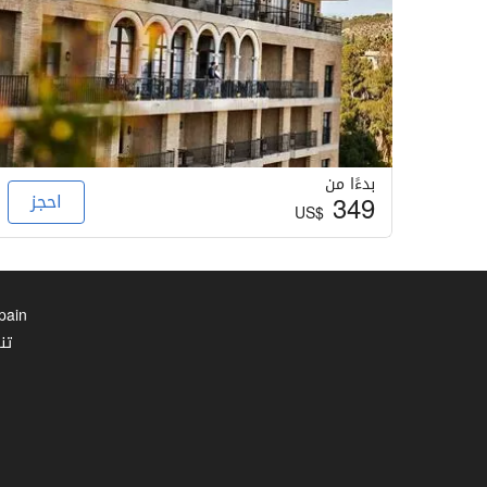
منشآت تجارية
مركز لإدارة الأعمال
خدمة النظافة
بدءًا من
غسالة ملابس
349
احجز
US$
Spain
تن