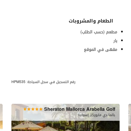
الطعام والمشروبات
مطعم (حسب الطلب)
بار
مقهى في الموقع
خدمات الاستقبال
رقم التسجيل في سجل السياحة: HPM535
مكتب استقبال على مدار 24 ساعة
تخزين الأمتعة
Sheraton Mallorca Arabella Golf
بالما دي مايوركا, إسبانيا
ساحة إنتظار السيارات
ساحة إنتظار السيارات