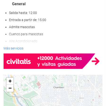
General
Salida hasta: 12:00
Entrada a partir de: 15:00
Admite mascotas
Cuenco para mascotas
Aire Acondicionado
Calefacción
Más servicios
Ascensor
Adaptado para personas con movilidad reducida
Habitaciones No fumadores
Hotel no fumadores
+
Habitaciones hipoalergénicas
−
Habitaciones insonorizadas
Bienestar