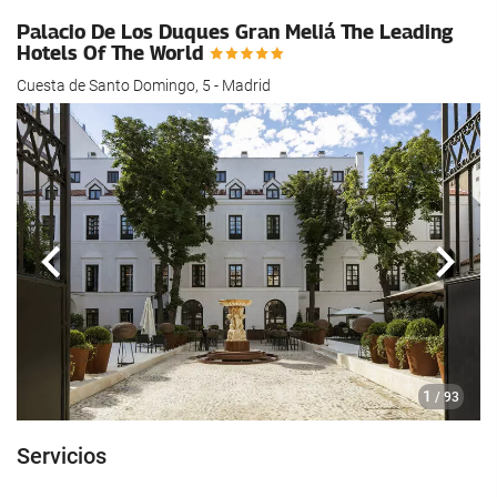
Palacio De Los Duques Gran Meliá The Leading
Hotels Of The World
Cuesta de Santo Domingo, 5 - Madrid
Anterior
Sigui
1
/ 93
Servicios