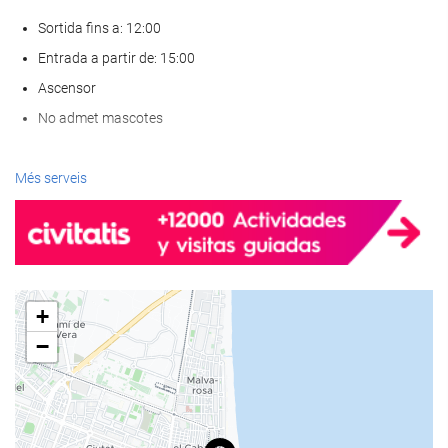
Sortida fins a: 12:00
Entrada a partir de: 15:00
Ascensor
No admet mascotes
Benestar
Més serveis
Spa
Hammam o bany turc
Sauna
Gimnàs
+
−
Menjar i beguda
Restaurant a la carta
Bar
Cafeteria a l'establiment