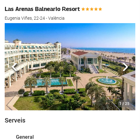
Las Arenas Balneario Resort
Eugenia Viñes, 22-24 - València
Anterior
Segü
1
/ 25
Serveis
General