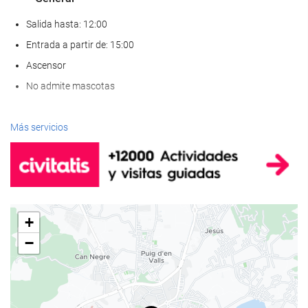
Salida hasta: 12:00
Entrada a partir de: 15:00
Ascensor
No admite mascotas
Servicios de recepción
Más servicios
Recepción 24 horas
Guardaequipaje
Comida y bebida
+
Restaurante a la carta
−
Acceso a Internet
Wifi gratis