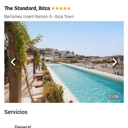
The Standard, Ibiza
Bartomeu Vicent Ramon, 9 - Ibiza Town
Anterior
Sigui
1
/ 25
Servicios
General