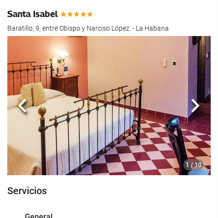
hotel.
Santa Isabel
Baratillo, 9, entre Obispo y Narciso López. - La Habana
Anterior
Sigui
1
/ 10
Servicios
General