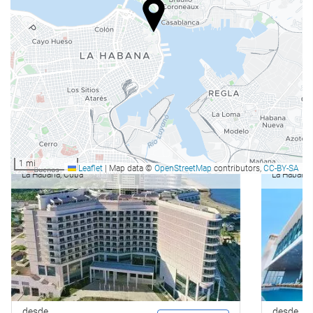
La Habana
Gran Muthu Habana Tower
Grand 
1 mi
Leaflet
|
Map data ©
OpenStreetMap
contributors,
CC-BY-SA
La Habana, Cuba
La Habana,
desde
desde