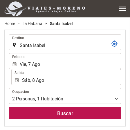
Home
La Habana
Santa Isabel
Introduzca
Destino
el
lugar
de
Introduzca
Entrada
destino
las
en
fechas
Salida
el
de
que
inicio
realizar
y
Ocupación
la
Ocupación
fin
búsqueda
para
2
Personas
,
1
Habitación
de
realizar
su
la
Buscar
alojamiento..
búsqueda
de
su