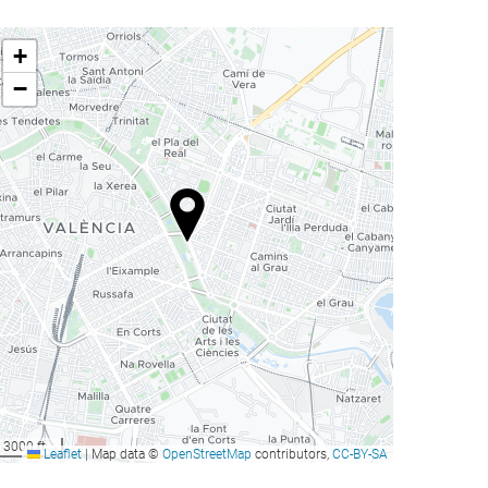
+
−
3000 ft
Leaflet
|
Map data ©
OpenStreetMap
contributors,
CC-BY-SA