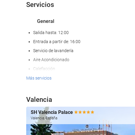
Servicios
General
Salida hasta: 12:00
Entrada a partir de: 16:00
Servicio de lavandería
Aire Acondicionado
Calefacción
Ascensor
Más servicios
Habitaciones No fumadores
Hotel no fumadores
Valencia
Habitaciones hipoalergénicas
SH Valencia Palace
Habitaciones insonorizadas
Valencia, España
No admite mascotas