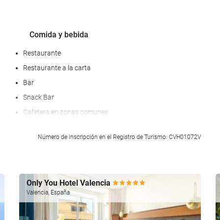
Comida y bebida
Restaurante
Restaurante a la carta
Bar
Snack Bar
Cafetera en zonas comunes
Menú dietético bajo petición
Número de inscripción en el Registro de Turismo: CVH01072V
Servicio de picnic
Servicio de habitaciones
Opción de desayuno en la habitación
Only You Hotel Valencia
Valencia, España