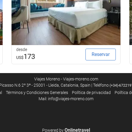
Servicios de recepción
Recepción 24 horas
Guardaequipaje
Caja fuerte
Cambio de divisa
desde
Información turística
Reservar
173
US$
Viajes Moreno - Viajes-moreno.com
icasso N.6 2º 3ª - 25001 - Lleida, Catalonia, Spain | Teléfono
(+34)-672219
Piscina
al
Términos y Condiciones Generales
Polí­tica de privacidad
Política 
Mail: info@viajes-moreno.com
Piscina exterior
Piscina al aire libre (de temporada)
Piscina en la azotea
Onlinetravel
Powered by