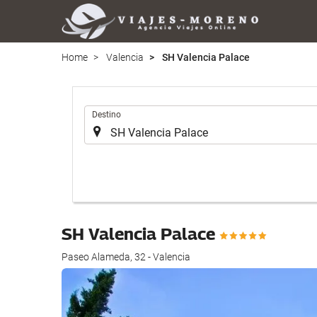
Home
Valencia
SH Valencia Palace
Introduzca
Destino
el
lugar
de
destino
en
el
que
SH Valencia Palace
realizar
la
Paseo Alameda, 32 - Valencia
búsqueda
de
su
alojamiento..