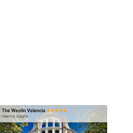
The Westin Valencia
Hospe
Of De
Valencia, España
Valenci