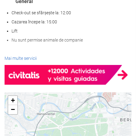
General
Check-out se sfârșește la: 12:00
Cazarea începe la: 15:00
Lift
Nu sunt permise animale de companie
Servicii de primire
Mai multe servicii
recepţie deschisă nonstop
cameră de bagaje
Mâncare și băuturi
+
Restaurant à la carte
−
Bar
Unități de afaceri