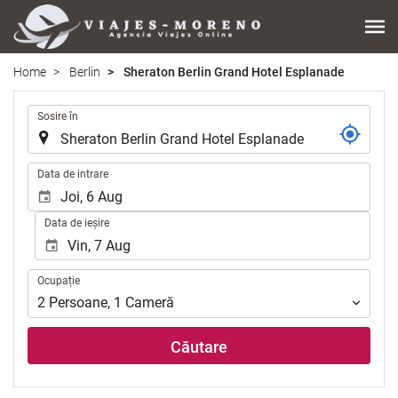
Home
Berlin
Sheraton Berlin Grand Hotel Esplanade
.
Sosire în
.
Data de intrare
Data de ieșire
Ocupație
Ocupație
2
Persoane
,
1
Cameră
Căutare