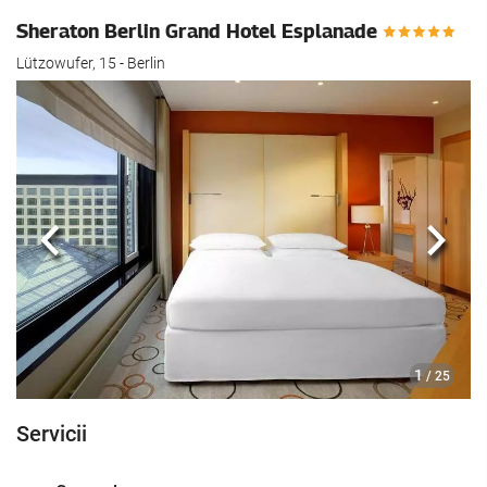
Sheraton Berlin Grand Hotel Esplanade
Lützowufer, 15 - Berlin
Anterioară
Urmă
1
/ 25
Servicii