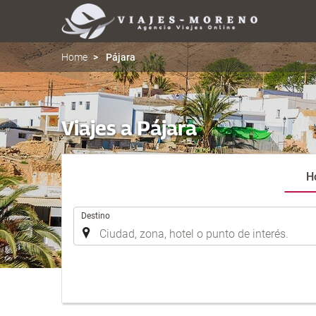
Home
Pájara
Viajes a Pájara
H
.
Destino