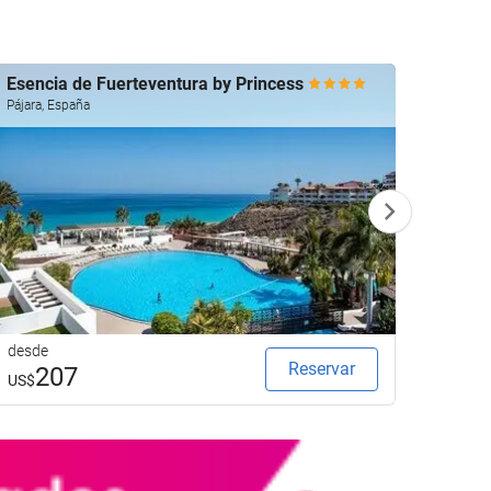
Esencia de Fuerteventura by Princess
Fuert
Pájara, España
Pájara,
desde
desde
Reservar
207
1
US$
US$