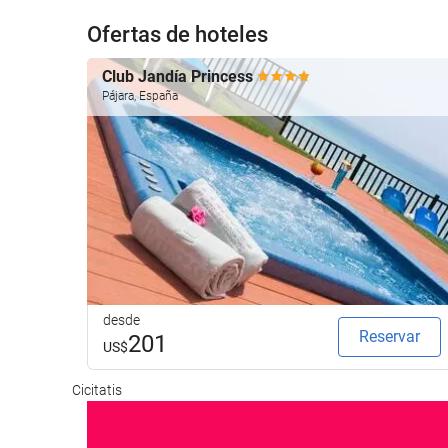
Ofertas de hoteles
Club Jandía Princess
Pájara, España
desde
Reservar
201
US$
Cicitatis