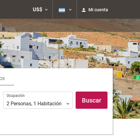
US$
Mi cuenta
os
Ocupación
Ocupación
Buscar
2
Personas
,
1
Habitación