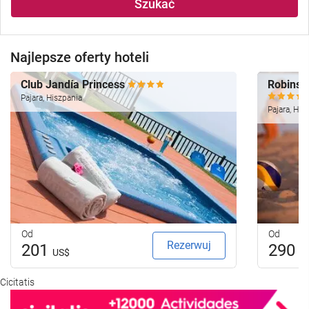
Szukać
Najlepsze oferty hoteli
Club Jandía Princess
Robinso
Pajara, Hiszpania
Pajara, His
Od
Od
Rezerwuj
201
290
US$
U
Cicitatis