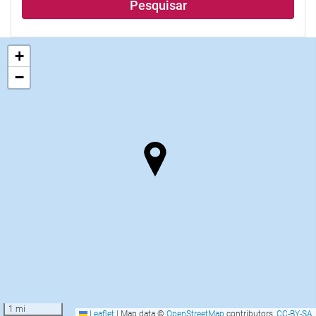
Pesquisar
+
−
1 mi
Leaflet
|
Map data ©
OpenStreetMap
contributors,
CC-BY-SA