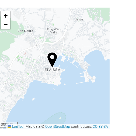
+
−
3000 ft
Leaflet
|
Map data ©
OpenStreetMap
contributors,
CC-BY-SA