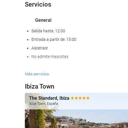
Servicios
General
Salida hasta: 12:00
Entrada a partir de: 15:00
Ascensor
No admite mascotas
Comida y bebida
Más servicios
Restaurante a la carta
Ibiza Town
Bar
The Standard, Ibiza
Ibiza Town, España
Servicio de limpieza
Servicio de lavandería