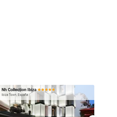
Nh Collection Ibiza
Mirad
Ibiza Town, España
Ibiza T