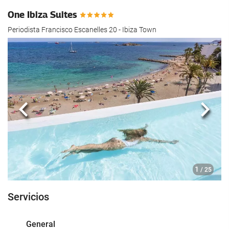
One Ibiza Suites
Periodista Francisco Escanelles 20 - Ibiza Town
Anterior
Sigui
1
/ 25
Servicios
General