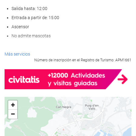
Salida hasta: 12:00
Entrada a partir de: 15:00
Ascensor
No admite mascotas
Servicios de recepción
Más servicios
Número de inscripción en el Registro de Turismo: APM1661
Recepción 24 horas
Guardaequipaje
Comida y bebida
Restaurante a la carta
+
Bar
−
Bienestar
Sauna