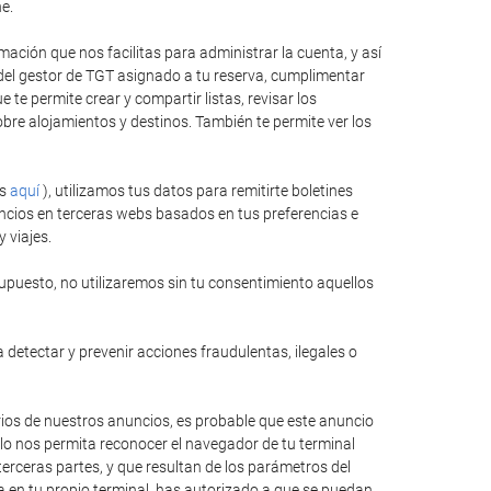
e.
ación que nos facilitas para administrar la cuenta, y así
 del gestor de TGT asignado a tu reserva, cumplimentar
te permite crear y compartir listas, revisar los
bre alojamientos y destinos. También te permite ver los
es
aquí
), utilizamos tus datos para remitirte boletines
ncios en terceras webs basados en tus preferencias e
 viajes.
upuesto, no utilizaremos sin tu consentimiento aquellos
 detectar y prevenir acciones fraudulentas, ilegales o
rios de nuestros anuncios, es probable que este anuncio
llo nos permita reconocer el navegador de tu terminal
erceras partes, y que resultan de los parámetros del
ida en tu propio terminal, has autorizado a que se puedan