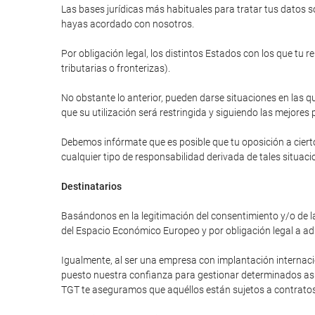
Las bases jurídicas más habituales para tratar tus datos so
hayas acordado con nosotros.
Por obligación legal, los distintos Estados con los que tu 
tributarias o fronterizas).
No obstante lo anterior, pueden darse situaciones en las qu
que su utilización será restringida y siguiendo las mejores 
Debemos infórmate que es posible que tu oposición a cierto
cualquier tipo de responsabilidad derivada de tales situaci
Destinatarios
Basándonos en la legitimación del consentimiento y/o de la
del Espacio Económico Europeo y por obligación legal a ad
Igualmente, al ser una empresa con implantación internac
puesto nuestra confianza para gestionar determinados asunt
TGT te aseguramos que aquéllos están sujetos a contratos 