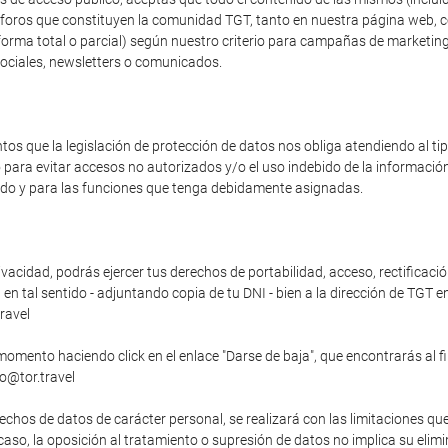
os foros que constituyen la comunidad TGT, tanto en nuestra página web, 
forma total o parcial) según nuestro criterio para campañas de marketing
sociales, newsletters o comunicados.
s que la legislación de protección de datos nos obliga atendiendo al t
o para evitar accesos no autorizados y/o el uso indebido de la informaci
zado y para las funciones que tenga debidamente asignadas.
vacidad, podrás ejercer tus derechos de portabilidad, acceso, rectificació
n tal sentido - adjuntando copia de tu DNI - bien a la dirección de TGT en
ravel
momento haciendo click en el enlace "Darse de baja", que encontrarás al f
fo@tor.travel
echos de datos de carácter personal, se realizará con las limitaciones qu
o caso, la oposición al tratamiento o supresión de datos no implica su elim