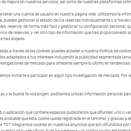
s de mejora en nuestros servicios, así como de nuestras plataformas onlin
de tener una cuenta de usuario en nuestra página web. Utilizamos la inform
, puedes gestionar el estado de tus reservas individualmente o a través
es, reservar de forma más fácil y gestionar tu configuración personal, que 
ico de reservas, y ver otro tipo de información que has proporcionado so
e has alojado.
adas a través de las cookies (puedes acceder a nuestra Política de cooki
dos adaptados a tus intereses incluyendo la publicidad segmentada (anu
vestigaciones de mercado para ofrecerte siempre lo último en tendencias y
mos invitarte a participar en algún tipo investigación de mercado. Por s
.
Ley y la buena fe nos exigen, podríamos utilizar información personal para
b o aplicación que contiene espacios publicitarios que difunden uno o va
s probable que esta cookie quede registrada en el terminal, y gracias a e
sde TGT integramos cookies en nuestros anuncios que son difundidos por t
 nuestro sitio web oficial. Si de los permisos y la configuración establec