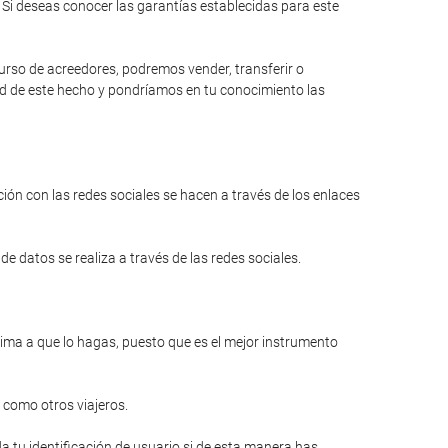
Si deseas conocer las garantías establecidas para este
curso de acreedores, podremos vender, transferir o
dad de este hecho y pondríamos en tu conocimiento las
ión con las redes sociales se hacen a través de los enlaces
e datos se realiza a través de las redes sociales.
anima a que lo hagas, puesto que es el mejor instrumento
 como otros viajeros.
a tu identificación de usuario si de esta manera has