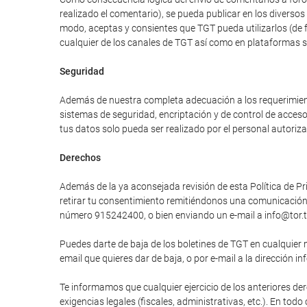
realizado el comentario), se pueda publicar en los divers
modo, aceptas y consientes que TGT pueda utilizarlos (de 
cualquier de los canales de TGT así como en plataformas 
Seguridad
Además de nuestra completa adecuación a los requerimiento
sistemas de seguridad, encriptación y de control de acces
tus datos solo pueda ser realizado por el personal autori
Derechos
Además de la ya aconsejada revisión de esta Política de Pri
retirar tu consentimiento remitiéndonos una comunicación e
número 915242400, o bien enviando un e-mail a info@tor.t
Puedes darte de baja de los boletines de TGT en cualquier 
email que quieres dar de baja, o por e-mail a la dirección in
Te informamos que cualquier ejercicio de los anteriores der
exigencias legales (fiscales, administrativas, etc.). En tod