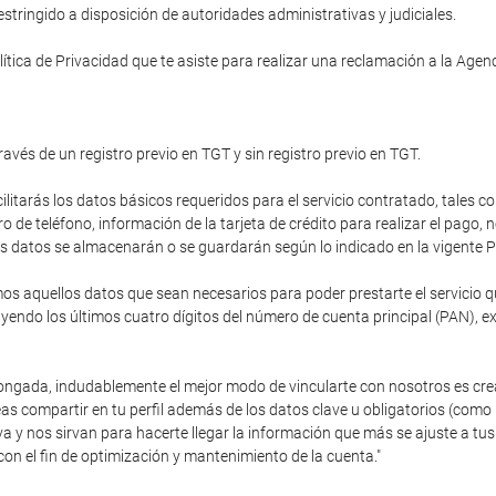
tringido a disposición de autoridades administrativas y judiciales.
ítica de Privacidad que te asiste para realizar una reclamación a la Age
ravés de un registro previo en TGT y sin registro previo en TGT.
cilitarás los datos básicos requeridos para el servicio contratado, tales c
de teléfono, información de la tarjeta de crédito para realizar el pago,
stos datos se almacenarán o se guardarán según lo indicado en la vigente P
 aquellos datos que sean necesarios para poder prestarte el servicio que
endo los últimos cuatro dígitos del número de cuenta principal (PAN), e
olongada, indudablemente el mejor modo de vincularte con nosotros es cre
as compartir en tu perfil además de los datos clave u obligatorios (como
va y nos sirvan para hacerte llegar la información que más se ajuste a 
con el fin de optimización y mantenimiento de la cuenta."