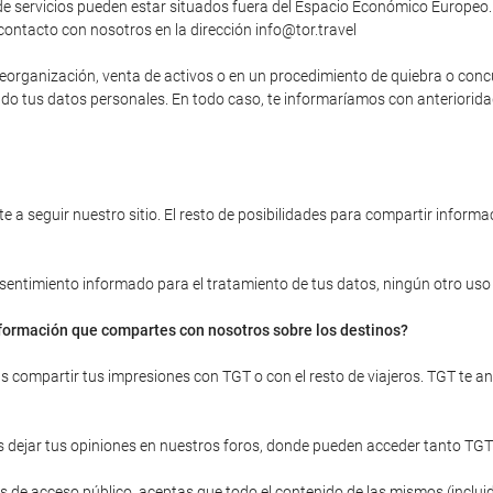
 servicios pueden estar situados fuera del Espacio Económico Europeo. 
contacto con nosotros en la dirección info@tor.travel
, reorganización, venta de activos o en un procedimiento de quiebra o con
yendo tus datos personales. En todo caso, te informaríamos con anteriori
 a seguir nuestro sitio. El resto de posibilidades para compartir informac
onsentimiento informado para el tratamiento de tus datos, ningún otro uso d
información que compartes con nosotros sobre los destinos?
ras compartir tus impresiones con TGT o con el resto de viajeros. TGT te 
 dejar tus opiniones en nuestros foros, donde pueden acceder tanto TGT
 de acceso público, aceptas que todo el contenido de las mismos (incluid