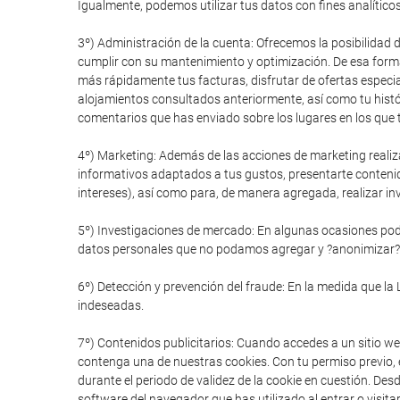
Igualmente, podemos utilizar tus datos con fines analítico
3º) Administración de la cuenta: Ofrecemos la posibilidad 
cumplir con su mantenimiento y optimización. De esa forma
más rápidamente tus facturas, disfrutar de ofertas especial
alojamientos consultados anteriormente, así como tu histór
comentarios que has enviado sobre los lugares en los que t
4º) Marketing: Además de las acciones de marketing realiz
informativos adaptados a tus gustos, presentarte conteni
intereses), así como para, de manera agregada, realizar in
5º) Investigaciones de mercado: En algunas ocasiones pode
datos personales que no podamos agregar y ?anonimizar?
6º) Detección y prevención del fraude: En la medida que la 
indeseadas.
7º) Contenidos publicitarios: Cuando accedes a un sitio we
contenga una de nuestras cookies. Con tu permiso previo, e
durante el periodo de validez de la cookie en cuestión. De
software del navegador que has utilizado al entrar o visitar