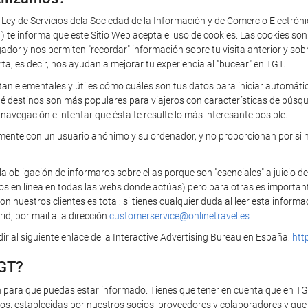
a Ley de Servicios dela Sociedad de la Información y de Comercio Electrón
 informa que este Sitio Web acepta el uso de cookies. Las cookies so
 y nos permiten "recordar" información sobre tu visita anterior y sobre 
rta, es decir, nos ayudan a mejorar tu experiencia al "bucear" en TGT.
tan elementales y útiles cómo cuáles son tus datos para iniciar automática
ué destinos son más populares para viajeros con características de búsq
navegación e intentar que ésta te resulte lo más interesante posible.
camente con un usuario anónimo y su ordenador, y no proporcionan por si 
bligación de informaros sobre ellas porque son "esenciales" a juicio de
ios en línea en todas las webs donde actúas) pero para otras es importan
 nuestros clientes es total: si tienes cualquier duda al leer esta infor
id, por mail a la dirección
customerservice@onlinetravel.es
r al siguiente enlace de la Interactive Advertising Bureau en España:
htt
TGT?
n para que puedas estar informado. Tienes que tener en cuenta que en T
s, establecidas por nuestros socios, proveedores y colaboradores y que t