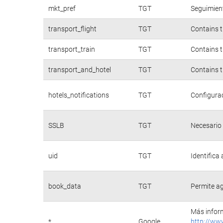
mkt_pref
TGT
Seguimient
transport_flight
TGT
Contains t
transport_train
TGT
Contains t
transport_and_hotel
TGT
Contains t
hotels_notifications
TGT
Configurac
SSLB
TGT
Necesario 
uid
TGT
Identifica
book_data
TGT
Permite ag
Más inform
*
Google
http://ww