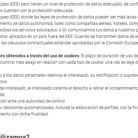
peo (EEE) pero tienen un nivel de protección de datos adecuado, de con
s cuentan con la protección adecuada;
peo (EEE) donde las leyes de protección de datos pueden ser más laxas q
miento de datos autónomos, tales como compañías aéreas, hoteles, compañ
ecibas los servicios solicitados; o (ii) comunicamos tus datos a nuestro
estar ubicados en un país fuera del EEE. Cuando se transmiten datos d
s y las cláusulas contractuales estándar aprobadas por la Comisión Euro
les obtenidos a través del uso de cookies
: El plazo de duración de uso d
ncontrar más abajo en relación con cada tipo de cookie. Una vez se deja d
o a los datos personales relativos al interesado, su rectificación o supres
atos.
 interesado, el interesado ostenta el derecho a retirar el consentimiento 
da.
ción ante una autoridad de control.
r decisiones automatizadas, incluida la elaboración de perfiles, con la fi
iento con dicha finalidad.
tilizamos?