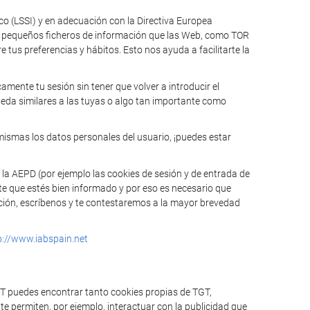
ico (LSSI) y en adecuación con la Directiva Europea
n pequeños ficheros de información que las Web, como TOR
tus preferencias y hábitos. Esto nos ayuda a facilitarte la
mente tu sesión sin tener que volver a introducir el
ueda similares a las tuyas o algo tan importante como
mismas los datos personales del usuario, ¡puedes estar
 la AEPD (por ejemplo las cookies de sesión y de entrada de
te que estés bien informado y por eso es necesario que
mación, escríbenos y te contestaremos a la mayor brevedad
p://www.iabspain.net
GT puedes encontrar tanto cookies propias de TGT,
e permiten, por ejemplo, interactuar con la publicidad que