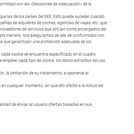
formidad con las «Decisiones de Adecuación» de la
ue las de los países del EEE. Esto puede suceder cuando:
ías de alquileres de coches, agencias de viajes, etc. que
s proveedores de servicios que actúan como encargados del
e esta manera, nos aseguramos de sea de conformidad con
pea que garantizan una protección adecuada de los
e cada cookie se encuentra especificado en el cuadro
e emplear cada tipo de cookie, los datos extraídos del uso
ión, la limitación de su tratamiento, a oponerse al
en cualquier momento, sin que ello afecte a la licitud del
nalidad de enviar al usuario ofertas basadas en sus