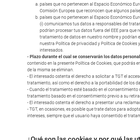
países que no pertenecen al Espacio Económico Euro
Comisión Europea que reconocen que algunos paíse
países que no pertenecen al Espacio Económico Euro
(i) comunicamos tus datos a responsables del trata
podrían procesar tus datos fuera del EEE para que r
tratamiento de datos en nuestro nombre y podrían 
nuestra Política de privacidad y Política de Cookie
interesados.
- Plazo durante el cual se conservarán los datos persona
contenido en la presente Política de Cookies, que podrás e
de la misma se eliminan.
- El interesado ostenta el derecho a solicitar a TGT el acces
tratamiento, así como el derecho a la portabilidad de los d
- Cuando el tratamiento esté basado en el consentimiento del
tratamiento basado en el consentimiento previo a su retira
- El interesado ostenta el derecho a presentar una reclama
- TGT, en ocasiones, es posible que trate datos para adopta
intereses, siempre que el usuario haya consentido el tratam
¿Qué son las cookies y por qué las u