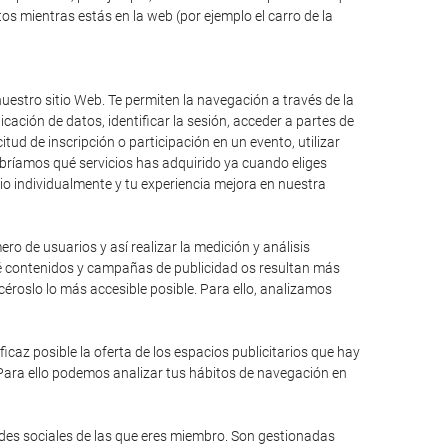
s mientras estás en la web (por ejemplo el carro de la
uestro sitio Web. Te permiten la navegación a través de la
icación de datos, identificar la sesión, acceder a partes de
itud de inscripción o participación en un evento, utilizar
bríamos qué servicios has adquirido ya cuando eliges
io individualmente y tu experiencia mejora en nuestra
ro de usuarios y así realizar la medición y análisis
qué contenidos y campañas de publicidad os resultan más
éroslo lo más accesible posible. Para ello, analizamos
caz posible la oferta de los espacios publicitarios que hay
 Para ello podemos analizar tus hábitos de navegación en
edes sociales de las que eres miembro. Son gestionadas