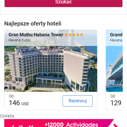
Szukać
Najlepsze oferty hoteli
Gran Muthu Habana Tower
Grand 
Hawana, Kuba
Hawana, K
Od
Od
Rezerwuj
146
129
US$
U
Cicitatis