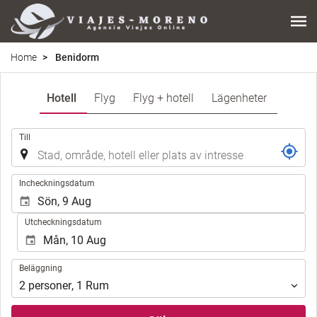
Home
Benidorm
Hotell
Flyg
Flyg + hotell
Lägenheter
.
Till
.
Incheckningsdatum
Utcheckningsdatum
Beläggning
Beläggning
2
personer
,
1
Rum