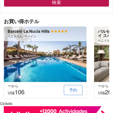
検索
お買い得ホテル
Barceló La Nucia Hills
バルセロ
イ スパ
ベニドルム, スペイン
ベニドルム
〜から
〜から
予約
106
20
US$
US$
Cicitatis