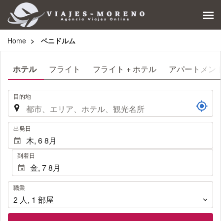
Home
ベニドルム
ホテル
フライト
フライト + ホテル
アパートメン
.
目的地
.
出発日
到着日
職
職業
業
2
人
,
1
部屋