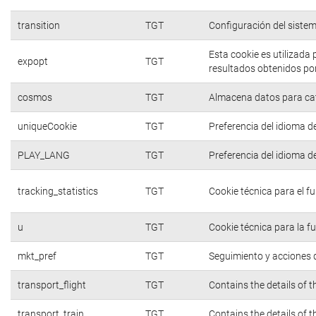
transition
TGT
Configuración del siste
Esta cookie es utilizada
expopt
TGT
resultados obtenidos por
cosmos
TGT
Almacena datos para cate
uniqueCookie
TGT
Preferencia del idioma d
PLAY_LANG
TGT
Preferencia del idioma d
tracking_statistics
TGT
Cookie técnica para el f
u
TGT
Cookie técnica para la f
mkt_pref
TGT
Seguimiento y acciones d
transport_flight
TGT
Contains the details of 
transport_train
TGT
Contains the details of 