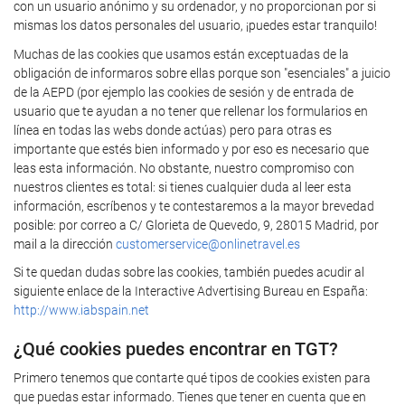
con un usuario anónimo y su ordenador, y no proporcionan por si
mismas los datos personales del usuario, ¡puedes estar tranquilo!
Muchas de las cookies que usamos están exceptuadas de la
obligación de informaros sobre ellas porque son "esenciales" a juicio
de la AEPD (por ejemplo las cookies de sesión y de entrada de
usuario que te ayudan a no tener que rellenar los formularios en
línea en todas las webs donde actúas) pero para otras es
importante que estés bien informado y por eso es necesario que
leas esta información. No obstante, nuestro compromiso con
nuestros clientes es total: si tienes cualquier duda al leer esta
información, escríbenos y te contestaremos a la mayor brevedad
posible: por correo a C/ Glorieta de Quevedo, 9, 28015 Madrid, por
mail a la dirección
customerservice@onlinetravel.es
Si te quedan dudas sobre las cookies, también puedes acudir al
siguiente enlace de la Interactive Advertising Bureau en España:
http://www.iabspain.net
¿Qué cookies puedes encontrar en TGT?
Primero tenemos que contarte qué tipos de cookies existen para
que puedas estar informado. Tienes que tener en cuenta que en