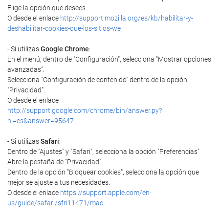
Elige la opción que desees.
O desde el enlace
http://support.mozilla.org/es/kb/habilitar-y-
deshabilitar-cookies-que-los-sitios-we
- Si utilizas
Google Chrome
:
En el menú, dentro de "Configuración", selecciona "Mostrar opciones
avanzadas".
Selecciona "Configuración de contenido" dentro de la opción
"Privacidad".
O desde el enlace
http://support.google.com/chrome/bin/answer.py?
hl=es&answer=95647
- Si utilizas
Safari
:
Dentro de "Ajustes" y "Safari", selecciona la opción "Preferencias"
Abre la pestaña de "Privacidad"
Dentro de la opción "Bloquear cookies", selecciona la opción que
mejor se ajuste a tus necesidades.
O desde el enlace
https://support.apple.com/en-
us/guide/safari/sfri11471/mac