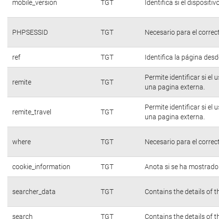
mobile_version
TGT
Identifica si el dispositiv
PHPSESSID
TGT
Necesario para el correc
ref
TGT
Identifica la página desde
Permite identificar si el
remite
TGT
una pagina externa.
Permite identificar si el
remite_travel
TGT
una pagina externa.
where
TGT
Necesario para el correc
cookie_information
TGT
Anota si se ha mostrado e
searcher_data
TGT
Contains the details of 
search
TGT
Contains the details of 