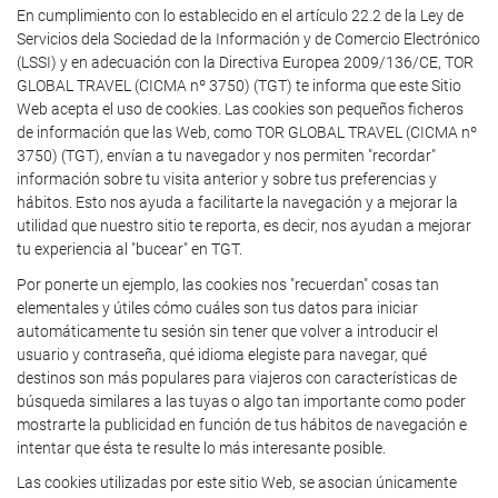
En cumplimiento con lo establecido en el artículo 22.2 de la Ley de
Servicios dela Sociedad de la Información y de Comercio Electrónico
(LSSI) y en adecuación con la Directiva Europea 2009/136/CE, TOR
GLOBAL TRAVEL (CICMA nº 3750) (TGT) te informa que este Sitio
Web acepta el uso de cookies. Las cookies son pequeños ficheros
de información que las Web, como TOR GLOBAL TRAVEL (CICMA nº
3750) (TGT), envían a tu navegador y nos permiten "recordar"
información sobre tu visita anterior y sobre tus preferencias y
hábitos. Esto nos ayuda a facilitarte la navegación y a mejorar la
utilidad que nuestro sitio te reporta, es decir, nos ayudan a mejorar
tu experiencia al "bucear" en TGT.
Por ponerte un ejemplo, las cookies nos "recuerdan" cosas tan
elementales y útiles cómo cuáles son tus datos para iniciar
automáticamente tu sesión sin tener que volver a introducir el
usuario y contraseña, qué idioma elegiste para navegar, qué
destinos son más populares para viajeros con características de
búsqueda similares a las tuyas o algo tan importante como poder
mostrarte la publicidad en función de tus hábitos de navegación e
intentar que ésta te resulte lo más interesante posible.
Las cookies utilizadas por este sitio Web, se asocian únicamente