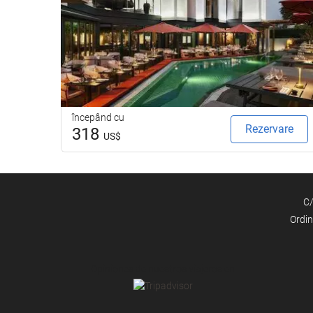
Internet
WiFi gratuit
începând cu
Rezervare
318
US$
C/
Ordin
Opiniones de nuestros viajeros en