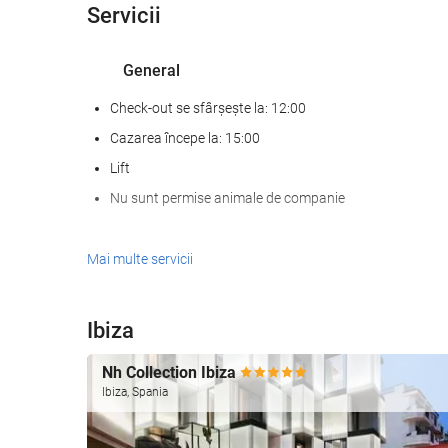
Servicii
General
Check-out se sfârșește la: 12:00
Cazarea începe la: 15:00
Lift
Nu sunt permise animale de companie
Mâncare și băuturi
Mai multe servicii
Restaurant à la carte
Bar
Ibiza
Piscină
Nh Collection Ibiza
Ibiza, Spania
Piscină