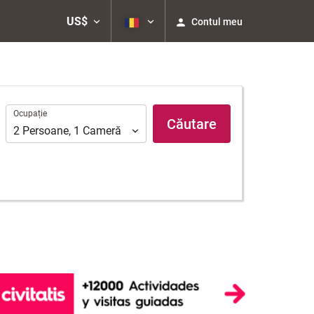
US$
Contul meu
Ocupație
Ocupație
Căutare
2
Persoane
,
1
Cameră