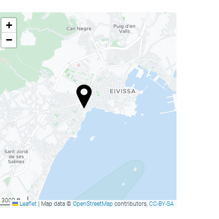
+
−
3000 ft
Leaflet
|
Map data ©
OpenStreetMap
contributors,
CC-BY-SA