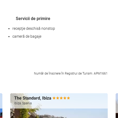
Servicii de primire
recepţie deschisă nonstop
cameră de bagaje
SPA
Număr de înscriere în Registrul de Turism: APM1661
Saună
Sală de fitness
Unități de afaceri
The Standard, Ibiza
Ibiza, Spania
Centrul de afaceri