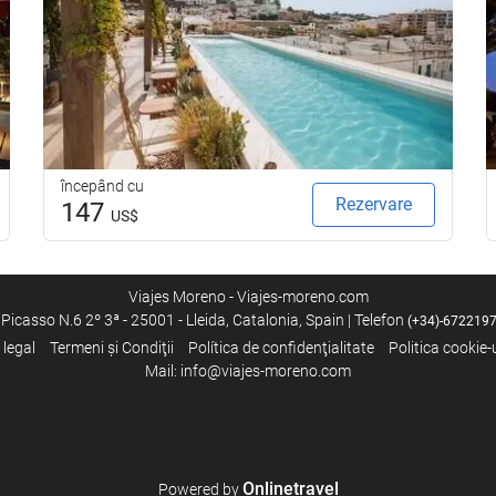
Servicii de curățenie
Spălătorie
începând cu
Rezervare
147
US$
Viajes Moreno - Viajes-moreno.com
Picasso N.6 2º 3ª - 25001 - Lleida, Catalonia, Spain | Telefon
(+34)-672219
 legal
Termeni şi Condiţii
Política de confidenţialitate
Politica cookie-u
Mail: info@viajes-moreno.com
Onlinetravel
Powered by