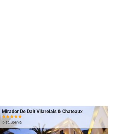
Mirador De Dalt Vilarelais & Chateaux
One I
Ibiza, S
Ibiza, Spania