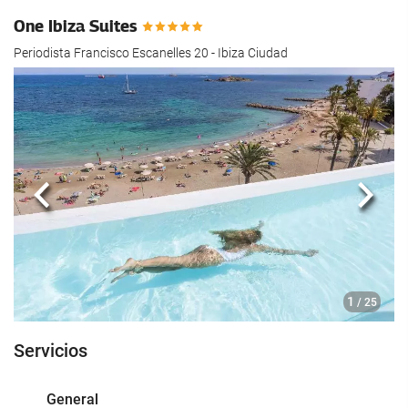
hotel.
One Ibiza Suites
Periodista Francisco Escanelles 20 - Ibiza Ciudad
Anterior
Sigui
1
/ 25
Servicios
General