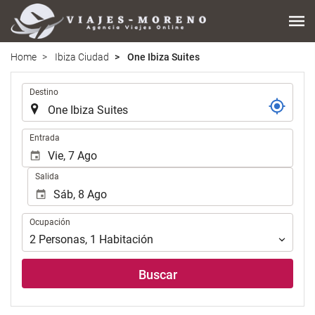
Home
Ibiza Ciudad
One Ibiza Suites
Introduzca
Destino
el
lugar
de
Introduzca
Entrada
destino
las
en
fechas
Salida
el
de
que
inicio
realizar
y
Ocupación
la
Ocupación
fin
búsqueda
para
2
Personas
,
1
Habitación
de
realizar
su
la
Buscar
alojamiento..
búsqueda
de
su