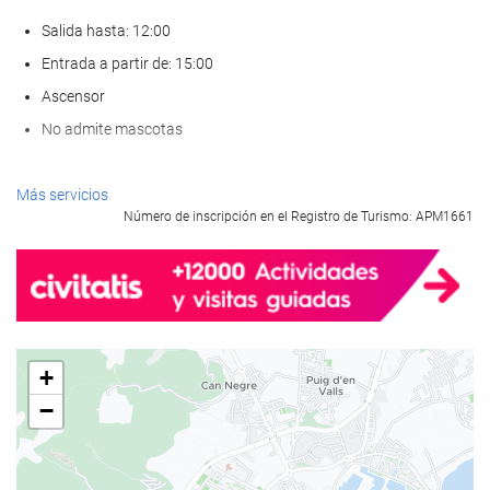
Salida hasta: 12:00
Entrada a partir de: 15:00
Ascensor
No admite mascotas
Servicios de recepción
Más servicios
Número de inscripción en el Registro de Turismo: APM1661
Recepción 24 horas
Guardaequipaje
Comida y bebida
Restaurante a la carta
+
Bar
−
Bienestar
Sauna