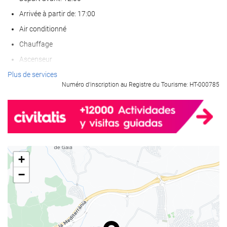
Arrivée à partir de: 17:00
Air conditionné
Chauffage
Ascenseur
Accès personnes à mobilité réduite
Plus de services
Numéro d'inscription au Registre du Tourisme: HT-000785
Chambres Non-fumeurs
établissement entièrement non-fumeurs
Zone fumeurs
Les animaux de compagnie ne sont pas acceptés
+
Bien-être
−
Serviettes de piscine/de plage
Chaises longues ou de plage
Solarium
Spa