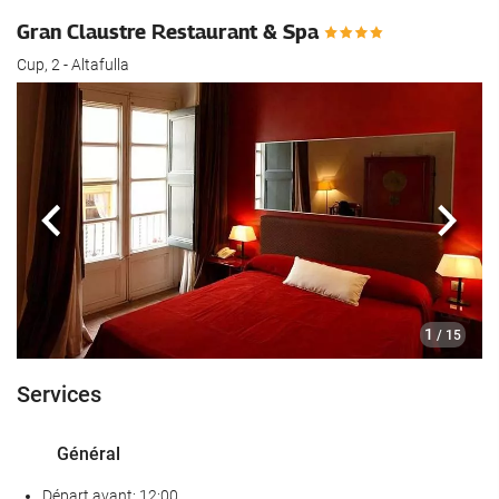
Gran Claustre Restaurant & Spa
Cup, 2 - Altafulla
Précédent
Suiva
1
/ 15
Services
Général
Départ avant: 12:00