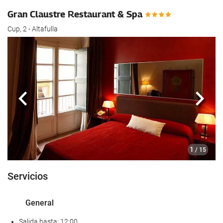
Gran Claustre Restaurant & Spa
Cup, 2 - Altafulla
Anterior
Sigui
1
/ 15
Servicios
General
Salida hasta: 12:00