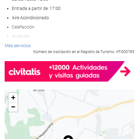
Entrada a partir de: 17:00
Aire Acondicionado
Calefacción
Ascensor
Adaptado para personas con movilidad reducida
Más servicios
Número de inscripción en el Registro de Turismo: HT-000785
Habitaciones No fumadores
Hotel no fumadores
Zona de fumadores
No admite mascotas
+
Bienestar
−
Toallas de playa o piscina
Tumbonas
Solarium
Spa