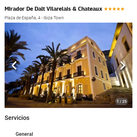
Mirador De Dalt Vilarelais & Chateaux
Plaza de España, 4 - Ibiza Town
Anterior
Sigui
1
/ 25
Servicios
General