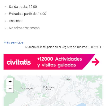
Salida hasta: 12:00
Entrada a partir de: 14:00
Ascensor
No admite mascotas
Comida y bebida
Más servicios
Número de inscripción en el Registro de Turismo: H-0029-EIF
Restaurante a la carta
Bar
Cafetera en zonas comunes
Servicios de recepción
+
Recepción 24 horas
−
Guardaequipaje
Piscina