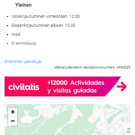
Yleinen
Uloskirjautuminen viimeistään: 12:00
Sisäänkirjautuminen alkaen: 15:00
Hissi
Ei lemmikkejä
Ruoka & juoma
Enemmän palveluja
Matkailurekisterin rekisteröintinumero: HPM535
À la carte -ravintola
Baari
Paikan päällä sijaitseva kahvila
Wellness
+
Höyrysauna / turkkilainen sauna
−
Sauna
Kuntosali