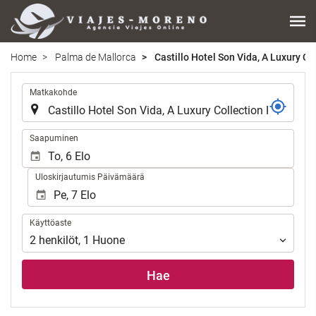
Home
Palma de Mallorca
Castillo Hotel Son Vida, A Luxury Co
.
Matkakohde
.
Saapuminen
Uloskirjautumis Päivämäärä
Käyttöaste
Käyttöaste
2
henkilöt
,
1
Huone
Hae