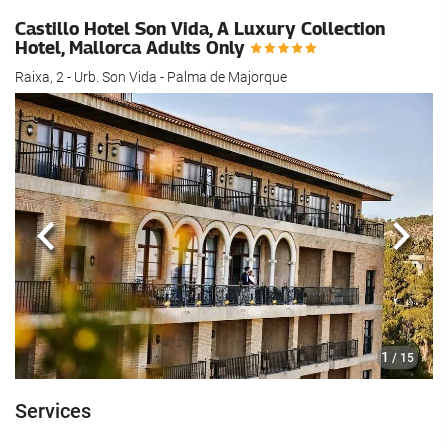
Castillo Hotel Son Vida, A Luxury Collection
Hotel, Mallorca Adults Only
Raixa, 2 - Urb. Son Vida - Palma de Majorque
Précédent
Suiva
1
/ 15
Services