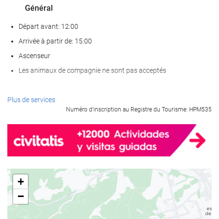
Général
Départ avant: 12:00
Arrivée à partir de: 15:00
Ascenseur
Les animaux de compagnie ne sont pas acceptés
Nourriture et boissons
Plus de services
Numéro d'inscription au Registre du Tourisme: HPM535
Restaurant à la carte
Bar
Café sur place
Bien-être
+
bain turc/à vapeur
−
Sauna
Salle de Fitness