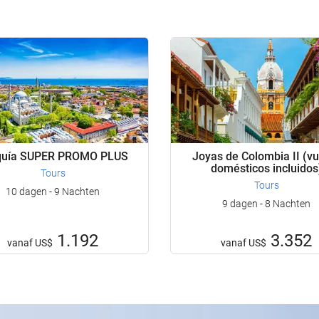
Joyas de Colombia II (v
quía SUPER PROMO PLUS
domésticos incluidos
Tours
Tours
10 dagen - 9 Nachten
9 dagen - 8 Nachten
1.192
3.352
vanaf
US$
vanaf
US$