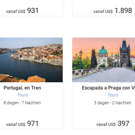
931
1.898
vanaf
US$
vanaf
US$
Portugal, en Tren
Escapada a Praga con Vi
Tours
Tours
8 dagen - 7 Nachten
3 dagen - 2 Nachten
971
397
vanaf
US$
vanaf
US$