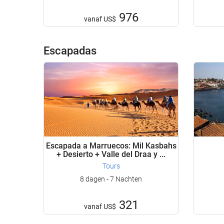
976
vanaf
US$
Escapadas
Escapada a Marruecos: Mil Kasbahs
+ Desierto + Valle del Draa y ...
Tours
8 dagen - 7 Nachten
321
vanaf
US$