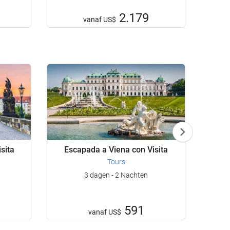
2.179
vanaf
US$
sita
Escapada a Viena con Visita
Esca
Tours
3 dagen - 2 Nachten
591
vanaf
US$