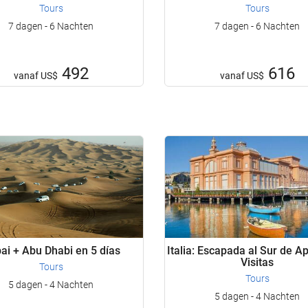
Tours
Tours
7 dagen - 6 Nachten
7 dagen - 6 Nachten
492
616
vanaf
US$
vanaf
US$
ai + Abu Dhabi en 5 días
Italia: Escapada al Sur de A
Visitas
Tours
Tours
5 dagen - 4 Nachten
5 dagen - 4 Nachten