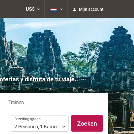
US$
Mijn account
tas y disfruta de tu viaje.
Treinen
Bezettingsgraad
Bezettingsgraad
Zoeken
2
Personen
,
1
Kamer