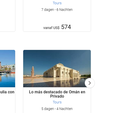
Tours
7 dagen - 6 Nachten
574
vanaf
US$
pulia con
Lo más destacado de Omán en
Madagas
Privado
Tours
5 dagen - 4 Nachten