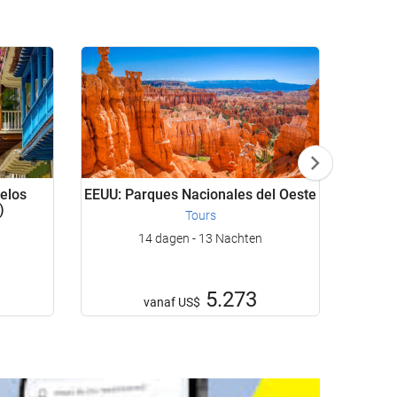
uelos
EEUU: Parques Nacionales del Oeste
Japón
)
Tours
14 dagen - 13 Nachten
5.273
vanaf
US$