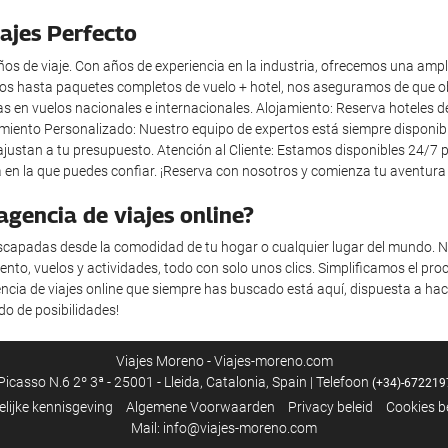
ajes Perfecto
os de viaje. Con años de experiencia en la industria, ofrecemos una ampl
tos hasta paquetes completos de vuelo + hotel, nos aseguramos de que ob
as en vuelos nacionales e internacionales. Alojamiento: Reserva hoteles d
iento Personalizado: Nuestro equipo de expertos está siempre disponible 
ajustan a tu presupuesto. Atención al Cliente: Estamos disponibles 24/7 
 en la que puedes confiar. ¡Reserva con nosotros y comienza tu aventura
gencia de viajes online?
escapadas desde la comodidad de tu hogar o cualquier lugar del mundo. N
ento, vuelos y actividades, todo con solo unos clics. Simplificamos el p
encia de viajes online que siempre has buscado está aquí, dispuesta a ha
o de posibilidades!
Viajes Moreno - Viajes-moreno.com
icasso N.6 2º 3ª - 25001 - Lleida, Catalonia, Spain | Telefoon
(+34)-672219
elijke kennisgeving
Algemene Voorwaarden
Privacy beleid
Cookies b
Mail: info@viajes-moreno.com