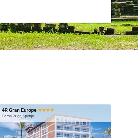
4R Gran Europe
SH Va
Coma Ruga, Spanje
Valenci