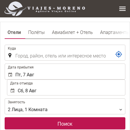
Отели
Полёты
Авиабилет + Отель
Апартаменты
.
Куда
.
Дата прибытия
Дата отъезда
Занятость
Занятость
2
Лица
,
1
Комната
Поиск