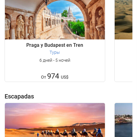
Praga y Budapest en Tren
D
Туры
6 дней - 5 ночей
974
От
US$
Escapadas