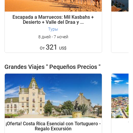
Escapada a Marruecos: Mil Kasbahs +
Desierto + Valle del Draa y ...
Туры
8 дней - 7 ночей
321
От
US$
Grandes Viajes " Pequeños Precios "
¡Oferta! Costa Rica Esencial con Tortuguero -
T
Regalo Excursión