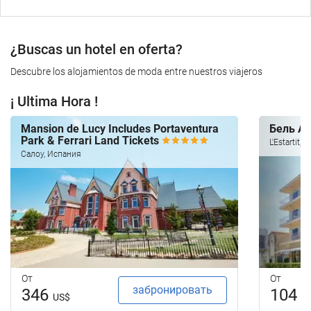
¿Buscas un hotel en oferta?
Descubre los alojamientos de moda entre nuestros viajeros
¡ Ultima Hora !
Mansion de Lucy Includes Portaventura
Бель А
Park & Ferrari Land Tickets
L'Estartit,
Салоу, Испания
От
От
забронировать
346
104
US$
U