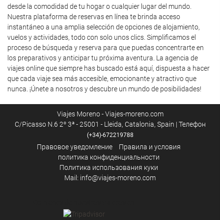
desde la comodidad de tu hogar o cualquier lugar del mundo.
Nuestra plataforma de reservas en línea te brinda acceso
instantáneo a una amplia selección de opciones de alojamiento,
vuelos y actividades, todo con solo unos clics. Simplificamos el
proceso de búsqueda y reserva para que puedas concentrarte en
los preparativos y anticipar tu próxima aventura. La agencia de
viajes online que siempre has buscado está aquí, dispuesta a hacer
que cada viaje sea más accesible, emocionante y atractivo que
nunca. ¡Únete a nosotros y descubre un mundo de posibilidades!
Viajes Moreno - Viajes-moreno.com
C/Picasso N.6 2º 3ª - 25001 - Lleida, Catalonia, Spain | Телефон
(+34)-672219788
Правовое уведомление
Правила и условия
политика конфиденциальности
Политика использования куки
Mail: info@viajes-moreno.com
Opiniones de nuestros viajeros en