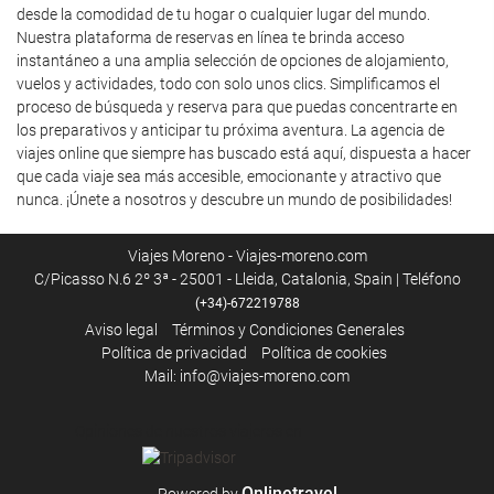
desde la comodidad de tu hogar o cualquier lugar del mundo.
Nuestra plataforma de reservas en línea te brinda acceso
instantáneo a una amplia selección de opciones de alojamiento,
vuelos y actividades, todo con solo unos clics. Simplificamos el
proceso de búsqueda y reserva para que puedas concentrarte en
los preparativos y anticipar tu próxima aventura. La agencia de
viajes online que siempre has buscado está aquí, dispuesta a hacer
que cada viaje sea más accesible, emocionante y atractivo que
nunca. ¡Únete a nosotros y descubre un mundo de posibilidades!
Viajes Moreno - Viajes-moreno.com
C/Picasso N.6 2º 3ª - 25001 - Lleida, Catalonia, Spain | Teléfono
(+34)-672219788
Aviso legal
Términos y Condiciones Generales
Política de privacidad
Política de cookies
Mail: info@viajes-moreno.com
Opiniones de nuestros viajeros en
Onlinetravel