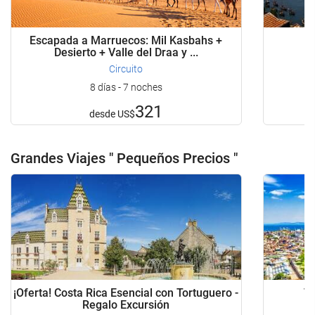
Escapada a Marruecos: Mil Kasbahs +
Desierto + Valle del Draa y ...
Circuito
8 días - 7 noches
321
desde
US$
Grandes Viajes " Pequeños Precios "
¡Oferta! Costa Rica Esencial con Tortuguero -
T
Regalo Excursión