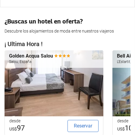
¿Buscas un hotel en oferta?
Descubre los alojamientos de moda entre nuestros viajeros
¡ Ultima Hora !
Golden Acqua Salou
Bell Air
Salou, España
L'Estartit, 
desde
desde
Reservar
97
10
US$
US$