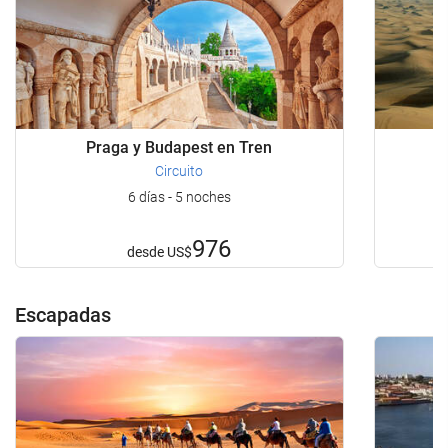
Praga y Budapest en Tren
D
Circuito
6 días - 5 noches
976
desde
US$
Escapadas