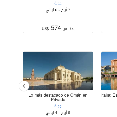
جولة
7 أيام - 6 ليالي
574
بدءًا من
US$
onales
Lo más destacado de Omán en
Italia: 
Privado
جولة
5 أيام - 4 ليالي