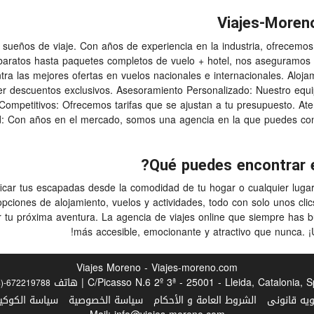
Viajes-Moren
sueños de viaje. Con años de experiencia en la industria, ofrecemos
baratos hasta paquetes completos de vuelo + hotel, nos aseguramos d
ra las mejores ofertas en vuelos nacionales e internacionales. Aloja
er descuentos exclusivos. Asesoramiento Personalizado: Nuestro equi
s Competitivos: Ofrecemos tarifas que se ajustan a tu presupuesto. At
ad: Con años en el mercado, somos una agencia en la que puedes con
ficar tus escapadas desde la comodidad de tu hogar o cualquier luga
pciones de alojamiento, vuelos y actividades, todo con solo unos cli
ar tu próxima aventura. La agencia de viajes online que siempre has 
más accesible, emocionante y atractivo que nunca. ¡
Viajes Moreno - Viajes-moreno.com
C/Picasso N.6 2º 3ª - 25001 - Lleida, Catalonia,  | هاتف
4)-672219788
ويه قانونى
الشروط العامة و الأحكام
سياسة الخصوصية
سياسة الكوكيز