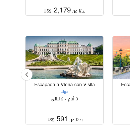
2,179
بدءًا من
US$
itas -
Escapada a Viena con Visita
Esc
جولة
3 أيام - 2 ليالي
591
بدءًا من
US$