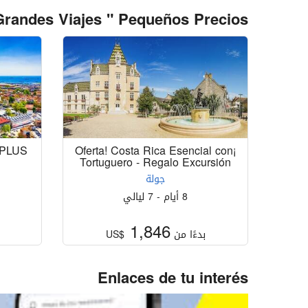
Grandes Viajes " Pequeños Precios "
¡Oferta! Costa Rica Esencial con
 PLUS
Tortuguero - Regalo Excursión
جولة
8 أيام - 7 ليالي
1,846
بدءًا من
US$
Enlaces de tu interés