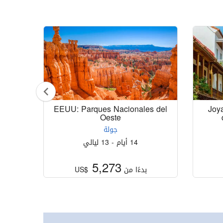
 Nara,
EEUU: Parques Nacionales del
Joya
Oeste
جولة
14 أيام - 13 ليالي
5,273
بدءًا من
US$