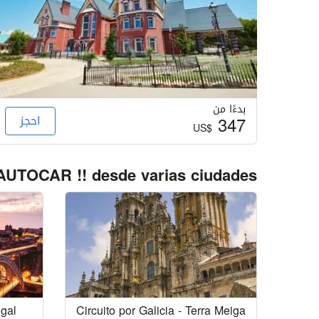
بدءًا من
347
احجز
US$
¡ AUTOCAR !! desde varias ciudades
ugal
Circuito por Galicia - Terra Meiga