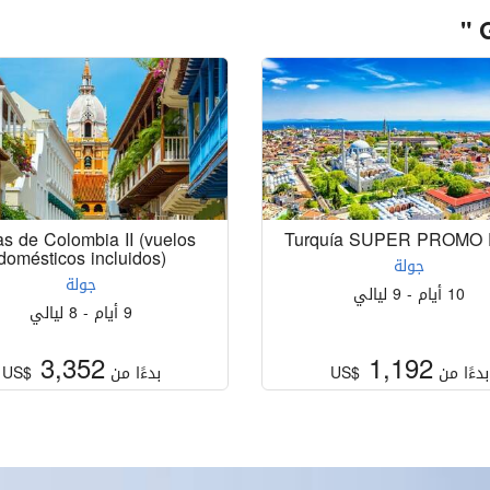
s de Colombia II (vuelos
Turquía SUPER PROMO
domésticos incluidos)
جولة
جولة
10 أيام - 9 ليالي
9 أيام - 8 ليالي
3,352
1,192
بدءًا من
US$
بدءًا من
US$