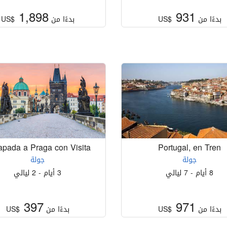
1,898
931
بدءًا من
US$
بدءًا من
US$
apada a Praga con Visita
Portugal, en Tren
جولة
جولة
8 أيام - 7 ليالي
3 أيام - 2 ليالي
397
971
بدءًا من
US$
بدءًا من
US$