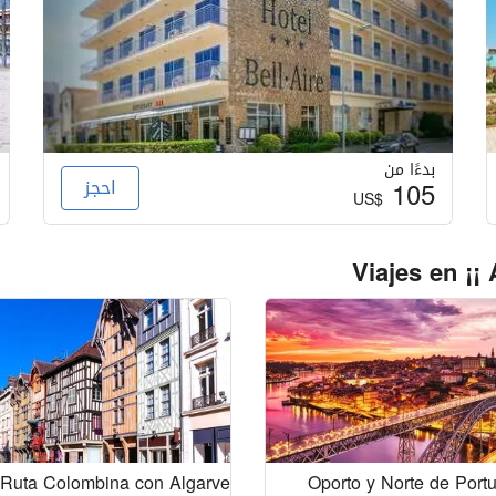
بدءًا من
105
احجز
US$
Viajes en ¡
 Ruta Colombina con Algarve
Oporto y Norte de Port