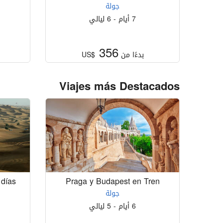
جولة
7 أيام - 6 ليالي
356
بدءًا من
US$
Viajes más Destacados
 días
Praga y Budapest en Tren
جولة
6 أيام - 5 ليالي