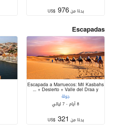
976
بدءًا من
US$
Escapadas
Escapada a Marruecos: Mil Kasbahs
+ Desierto + Valle del Draa y ...
جولة
8 أيام - 7 ليالي
321
بدءًا من
US$